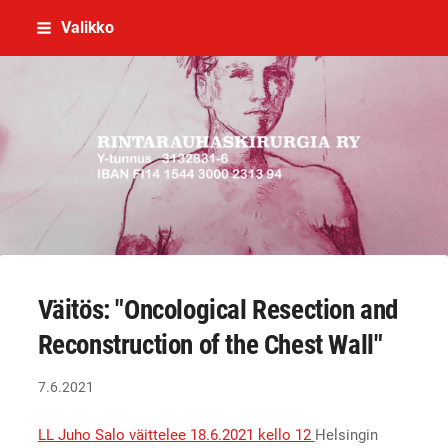
Siirry
Valikko
sivun
sisältöön
Rintarauhaskirurgia ry
Väitös: "Oncological Resection and
Reconstruction of the Chest Wall"
7.6.2021
LL Juho Salo väittelee 18.6.2021 kello 12
Helsingin