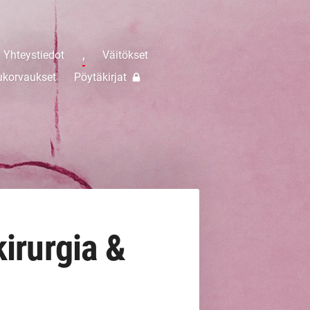
Yhteystiedot
,
Väitökset
ukorvaukset
Pöytäkirjat
irurgia &