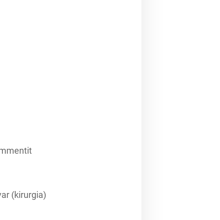
ommentit
r (kirurgia)