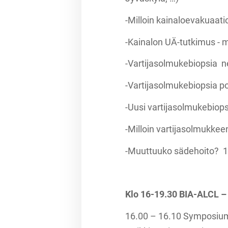
-Milloin kainaloevakuaati
-Kainalon UÄ-tutkimus - m
-Vartijasolmukebiopsia 
-Vartijasolmukebiopsia pot
-Uusi vartijasolmukebiopsi
-Milloin vartijasolmukkee
-Muuttuuko sädehoito? 
Klo 16-19.30 BIA-ALCL –
16.00 – 16.10 Symposiumin