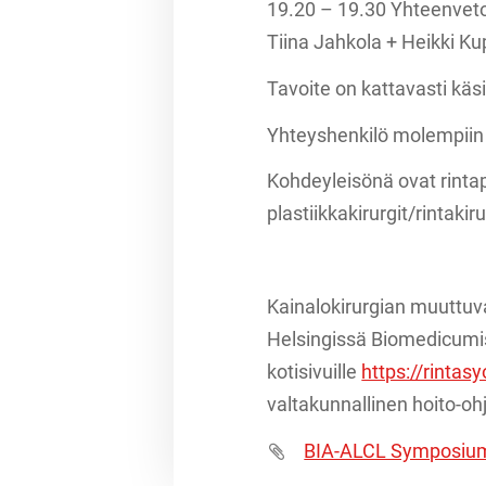
19.20 – 19.30 Yhteenve
Tiina Jahkola + Heikki Ku
Tavoite on kattavasti käsi
Yhteyshenkilö molempiin t
Kohdeyleisönä ovat rintapo
plastiikkakirurgit/rintakiru
Kainalokirurgian muutt
Helsingissä Biomedicumi
kotisivuille
https://rintas
valtakunnallinen hoito-oh
BIA-ALCL Symposiu