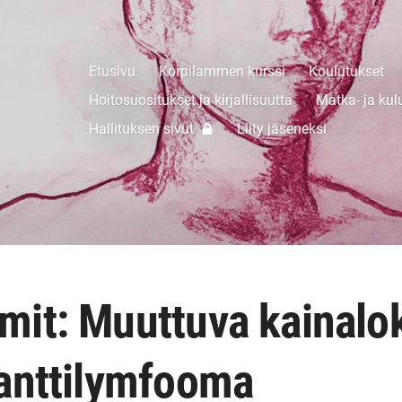
Etusivu
Korpilammen kurssi
Koulutukset
Hoitosuositukset ja kirjallisuutta
Matka- ja kul
Hallituksen sivut
Liity jäseneksi
it: Muuttuva kainalok
anttilymfooma