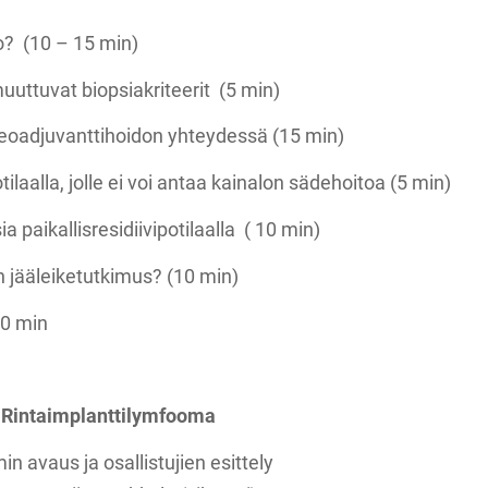
o? (10 – 15 min)
uuttuvat biopsiakriteerit (5 min)
neoadjuvanttihoidon yhteydessä (15 min)
ilaalla, jolle ei voi antaa kainalon sädehoitoa (5 min)
a paikallisresidiivipotilaalla ( 10 min)
n jääleiketutkimus? (10 min)
10 min
 Rintaimplanttilymfooma
 avaus ja osallistujien esittely