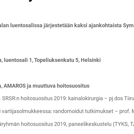
alan luentosalissa järjestetään kaksi ajankohtaista Sy
, luentosali 1, Topeliuksenkatu 5, Helsinki
ia, AMAROS ja muuttuva hoitosuositus
 SRSR:n hoitosuositus 2019: kainalokirurgia – pj dos Tii
 vartijasolmukkeessa: randomoidut tutkimukset – prof. 
äryhmän hoitosuositus 2019, paneelikeskustelu (TYKS, T