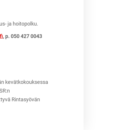
us- ja hoitopolku.
fi
, p. 050 427 0043
än kevätkokouksessa
SR:n
ittyvä Rintasyövän