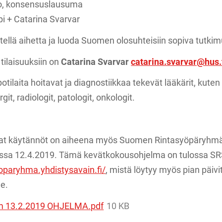
to, konsensuslausuma
pi + Catarina Svarvar
tellä aihetta ja luoda Suomen olosuhteisiin sopiva tutkim
ilaisuuksiin on
Catarina Svarvar
catarina.svarvar@hus.
tilaita hoitavat ja diagnostiikkaa tekevät lääkärit, kuten
rgit, radiologit, patologit, onkologit.
uvat käytännöt on aiheena myös Suomen Rintasyöpäryhm
ssa 12.4.2019. Tämä kevätkokousohjelma on tulossa SR
yoparyhma.yhdistysavain.fi/
, mistä löytyy myös pian päiv
je.
m 13.2.2019 OHJELMA.pdf
10 KB