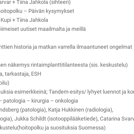
rvar + Tiina Jahkola (sihteeri)
hoitopolku – Päivän kysymykset
 Kupi + Tiina Jahkola
imeiset uutiset maailmalta ja meillä
ttien historia ja matkan varrella ilmaantuneet ongelmat
n näkemys rintaimplanttitilanteesta (sis. keskustelu)
a, tarkastaja, ESH
oilu)
auksia esimerkkeinä; Tandem-esitys/ lyhyet luennot ja k
 patologia – kirurgia – onkologia
ndsberg (patologia), Katja Hukkinen (radiologia),
ia), Jukka Schildt (isotooppilääketiede), Catarina Svarva
kustelu(hoitopolku ja suosituksia Suomessa)