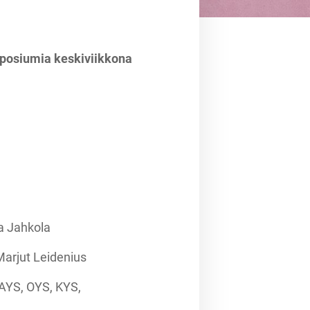
mposiumia keskiviikkona
na Jahkola
Marjut Leidenius
AYS, OYS, KYS,