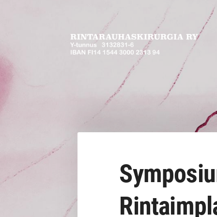
Siirry
sivun
sisältöön
Rintarauhaskirurgia ry
Symposium
Rintaimpl