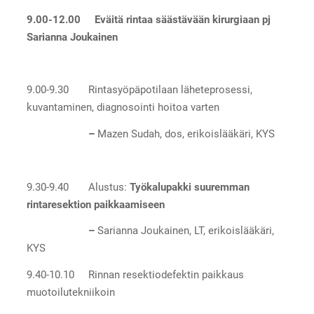
9.00-12.00 Eväitä rintaa säästävään kirurgiaan pj
Sarianna Joukainen
9.00-9.30 Rintasyöpäpotilaan läheteprosessi,
kuvantaminen, diagnosointi hoitoa varten
–
Mazen Sudah, dos, erikoislääkäri, KYS
9.30-9.40 Alustus:
Työkalupakki suuremman
rintaresektion paikkaamiseen
–
Sarianna Joukainen, LT, erikoislääkäri,
KYS
9.40-10.10 Rinnan resektiodefektin paikkaus
muotoilutekniikoin