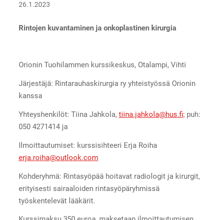
26.1.2023
Rintojen kuvantaminen ja onkoplastinen kirurgia
Orionin Tuohilammen kurssikeskus, Otalampi, Vihti
Järjestäjä: Rintarauhaskirurgia ry yhteistyössä Orionin
kanssa
Yhteyshenkilöt: Tiina Jahkola,
tiina.jahkola@hus.fi;
puh:
050 4271414 ja
Ilmoittautumiset: kurssisihteeri Erja Roiha
erja.roiha@outlook.com
Kohderyhmä: Rintasyöpää hoitavat radiologit ja kirurgit,
erityisesti sairaaloiden rintasyöpäryhmissä
työskentelevät lääkärit.
Kurssimaksu 350 euroa, maksetaan ilmoittautumisen