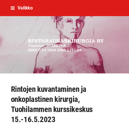
Siirry
Valikko
sivun
sisältöön
Rintarauhaskirurgia ry
Rintojen kuvantaminen ja
onkoplastinen kirurgia,
Tuohilammen kurssikeskus
15.-16.5.2023