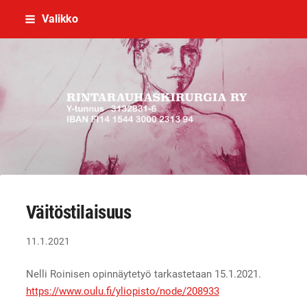
Siirry
Valikko
sivun
sisältöön
Rintarauhaskirurgia ry
Väitöstilaisuus
11.1.2021
Nelli Roinisen opinnäytetyö tarkastetaan 15.1.2021.
https://www.oulu.fi/yliopisto/node/208933