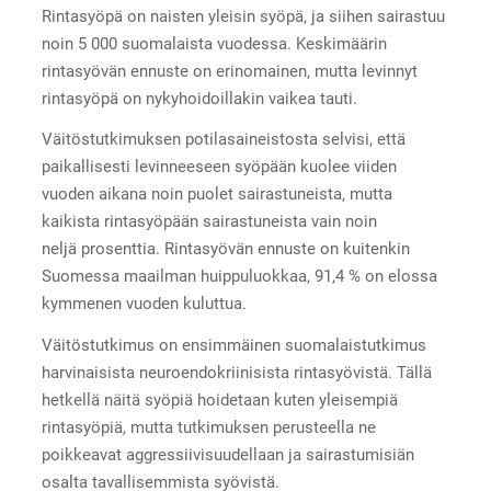
Rintasyöpä on naisten yleisin syöpä, ja siihen sairastuu
noin 5 000 suomalaista vuodessa. Keskimäärin
rintasyövän ennuste on erinomainen, mutta levinnyt
rintasyöpä on nykyhoidoillakin vaikea tauti.
Väitöstutkimuksen potilasaineistosta selvisi, että
paikallisesti levinneeseen syöpään kuolee viiden
vuoden aikana noin puolet sairastuneista, mutta
kaikista rintasyöpään sairastuneista vain noin
neljä prosenttia. Rintasyövän ennuste on kuitenkin
Suomessa maailman huippuluokkaa, 91,4 % on elossa
kymmenen vuoden kuluttua.
Väitöstutkimus on ensimmäinen suomalaistutkimus
harvinaisista neuroendokriinisista rintasyövistä. Tällä
hetkellä näitä syöpiä hoidetaan kuten yleisempiä
rintasyöpiä, mutta tutkimuksen perusteella ne
poikkeavat aggressiivisuudellaan ja sairastumisiän
osalta tavallisemmista syövistä.